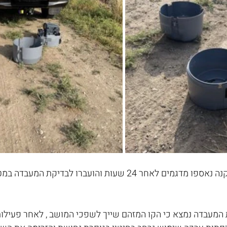
לאחר שביצענו את ההתקנה נאספו מדגמים לאחר 24 שעות והועברו לבדיק
מעבדה נמצא כי הקו המזהם שייך לשפכי המושב , לאחר פעילות